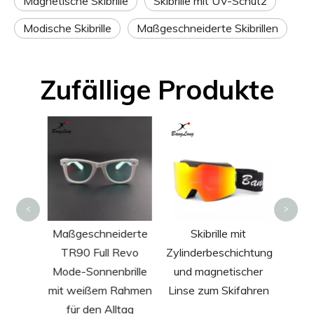
Magnetische Skibrille
Skibrille mit UV-Schutz
Modische Skibrille
Maßgeschneiderte Skibrillen
Zufällige Produkte
Ref
Bas
Son
gro
<
>
ort-
Maßgeschneiderte
Skibrille mit
 mit
TR90 Full Revo
Zylinderbeschichtung
 zum
Mode-Sonnenbrille
und magnetischer
mit weißem Rahmen
Linse zum Skifahren
für den Alltag