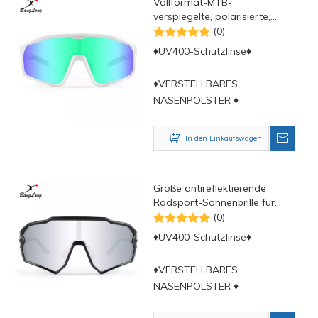
Vollformat-MTB-
verspiegelte, polarisierte,
individuelle Sport-
(0)
Sonnenbrille
♦UV400-Schutzlinse♦
♦VERSTELLBARES
NASENPOLSTER ♦
In den Einkaufswagen
Große antireflektierende
Radsport-Sonnenbrille für
große Köpfe
(0)
♦UV400-Schutzlinse♦
♦VERSTELLBARES
NASENPOLSTER ♦