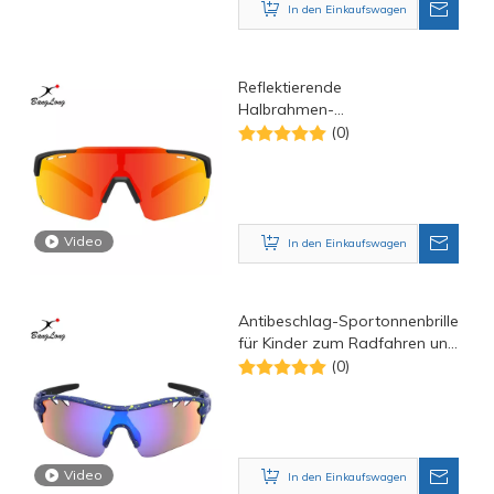
In den Einkaufswagen
Reflektierende
Halbrahmen-
Sportonnenbrille mit
(0)
Lüftungsschlitzen
Video
In den Einkaufswagen
Antibeschlag-Sportonnenbrille
für Kinder zum Radfahren und
Laufen mit UV-Schutz
(0)
Video
In den Einkaufswagen