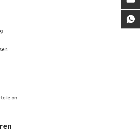
ng
sen.
teile an
oren