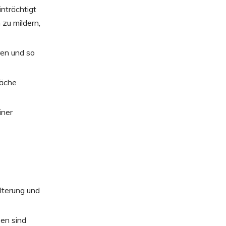
Faktoren
nträchtigt
2. Passen
 zu mildern,
3. Komfort
ren und so
läche
iner
lterung und
sen sind