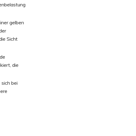
genbelastung
einer gelben
der
ie Sicht
nde
iert, die
sich bei
sere