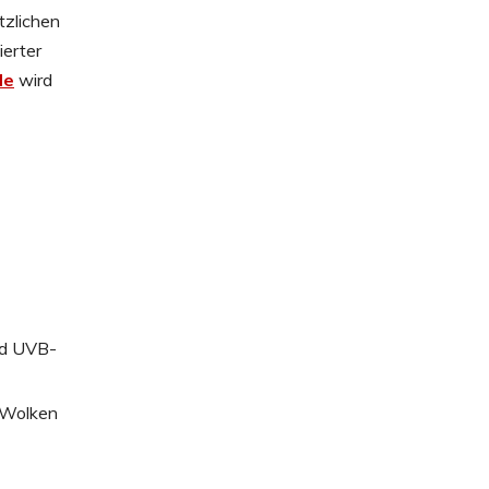
tzlichen
ierter
le
wird
nd UVB-
 Wolken