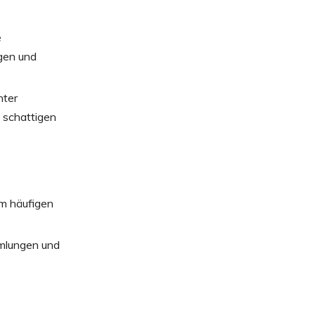
e
ugen und
nter
 schattigen
em häufigen
mmlungen und