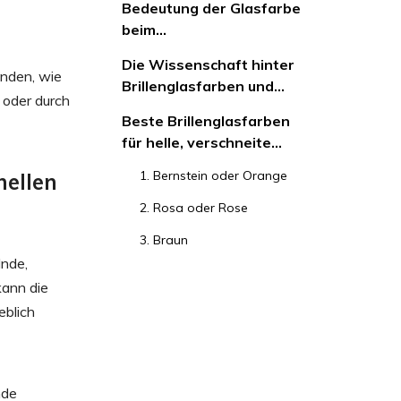
Bedeutung der Glasfarbe
beim
Schneemobilfahren,
Die Wissenschaft hinter
insbesondere an hellen
unden, wie
Brillenglasfarben und
Tagen
 oder durch
Lichtfilterung
Beste Brillenglasfarben
für helle, verschneite
Tage
1. Bernstein oder Orange
hellen
2. Rosa oder Rose
3. Braun
lnde,
4. Grau
kann die
5. Gold oder Gelb
eblich
Auswahl des richtigen
Objektivs: Weitere zu
berücksichtigende
nde
1. Sichtbarkeit